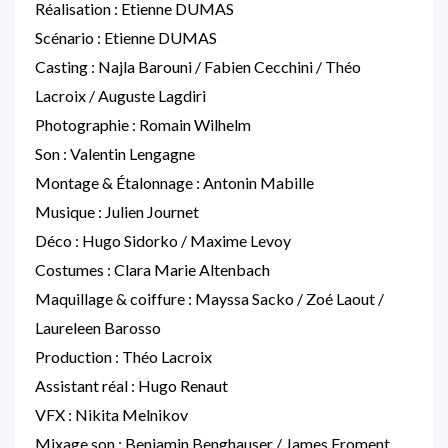
Réalisation : Etienne DUMAS
Scénario : Etienne DUMAS
Casting : Najla Barouni / Fabien Cecchini / Théo
Lacroix / Auguste Lagdiri
Photographie : Romain Wilhelm
Son : Valentin Lengagne
Montage & Étalonnage : Antonin Mabille
Musique : Julien Journet
Déco : Hugo Sidorko / Maxime Levoy
Costumes : Clara Marie Altenbach
Maquillage & coiffure : Mayssa Sacko / Zoé Laout /
Laureleen Barosso
Production : Théo Lacroix
Assistant réal : Hugo Renaut
VFX : Nikita Melnikov
Mixage son : Benjamin Benghauser / James Froment