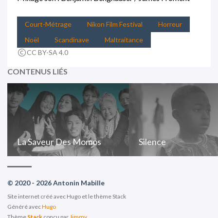
Court-Métrage
Nikon Film Festival
Horreur
Noël
Scandinave
Maltraitance
CC BY-SA 4.0
CONTENUS LIÉS
La Saveur Des Momos
Silence
© 2020 - 2026 Antonin Mabille
Site internet créé avec Hugo et le thème Stack
Généré avec
Hugo
Thème
Stack
conçu par
Jimmy